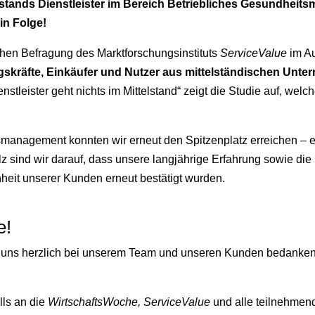
lstands Dienstleister im Bereich Betriebliches Gesundhei
in Folge!
en Befragung des Marktforschungsinstituts
ServiceValue
im A
gskräfte, Einkäufer und Nutzer aus mittelständischen Unt
nstleister geht nichts im Mittelstand“ zeigt die Studie auf, welc
smanagement konnten wir erneut den Spitzenplatz erreichen – 
lz sind wir darauf, dass unsere langjährige Erfahrung sowie die
heit unserer Kunden erneut bestätigt wurden.
e!
r uns herzlich bei unserem Team und unseren Kunden bedanken
ls an die
WirtschaftsWoche, ServiceValue
und alle teilnehmen