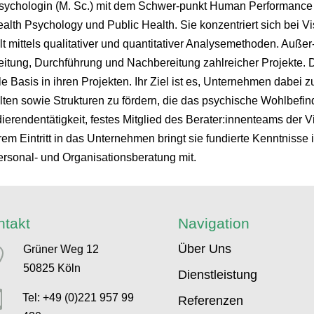
ychologin (M. Sc.) mit dem Schwer-punkt Human Performance 
alth Psychology und Public Health. Sie konzentriert sich bei 
t mittels qualitativer und quantitativer Analysemethoden. Außer
itung, Durchführung und Nachbereitung zahlreicher Projekte. 
lle Basis in ihren Projekten. Ihr Ziel ist es, Unternehmen dabei
ten sowie Strukturen zu fördern, die das psychische Wohlbefind
dierendentätigkeit, festes Mitglied des Berater:innenteams der
rem Eintritt in das Unternehmen bringt sie fundierte Kenntniss
sonal- und Organisationsberatung mit.
ntakt
Navigation
Über Uns
Grüner Weg 12

50825 Köln
Dienstleistung

Tel: +49 (0)221 957 99
Referenzen