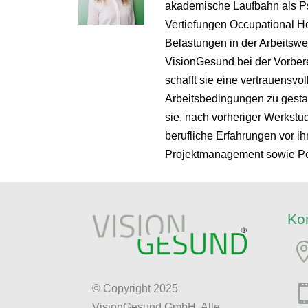
akademische Laufbahn als Ps
Vertiefungen Occupational He
Belastungen in der Arbeitswel
VisionGesund bei der Vorbere
schafft sie eine vertrauensvo
Arbeitsbedingungen zu gestal
sie, nach vorheriger Werkstu
berufliche Erfahrungen vor ih
Projektmanagement sowie Per
Ko
© Copyright 2025
VisionGesund GmbH. Alle