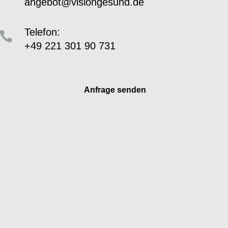
angebot@visiongesund.de
Telefon:

+49 221 301 90 731
Anfrage senden
Ihr Vorname
Ihr Nachname