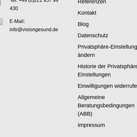

Tel: +49 (0)221 957 99
Referenzen
430
Kontakt

E-Mail:
Blog
info@visiongesund.de
Datenschutz
Privatsphäre-Einstellun
ändern
Historie der Privatsphär
Einstellungen
Einwilligungen widerruf
Allgemeine
Beratungsbedingungen
(ABB)
Impressum