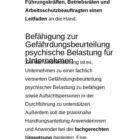
Führungskräften, Betriebsräten und
Arbeitsschutzbeauftragten einen
Leitfaden
an die Hand.
Befähigung zur
Gefährdungsbeurteilung
psychische Belastung für
Unternehmen
Ziel der Veröffentlichung ist es,
Unternehmen zu einer fachlich
versierten Gefährdungsbeurteilung
psychischer Belastung zu befähigen
sowie Aufsichtspersonen in der
Durchführung zu unterstützen.
Außerdem soll die praxisnahe
Handlungsanleitung Anwenderinnen
und Anwender bei der
fachgerechten
Umsetzung
begleiten. Eine