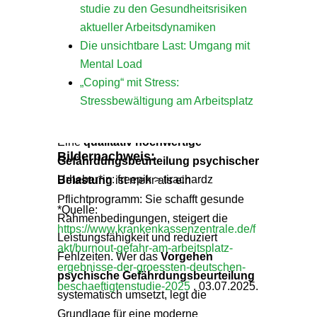
Aktualisierung der Beurteilung in
studie zu den Gesundheitsrisiken
regelmäßigen Abständen kann die
aktueller Arbeitsdynamiken
psychische Gesundheit am Arbeitsplatz
Die unsichtbare Last: Umgang mit
fortlaufend sichergestellt und Risiken
Mental Load
reduziert werden.
„Coping“ mit Stress:
Stressbewältigung am Arbeitsplatz
Fazit
Eine
qualitativ hochwertige
Bildernachweis:
Gefährdungsbeurteilung psychischer
Urheber*in: freepik > tirachardz
Belastung
ist mehr als ein
Pflichtprogramm: Sie schafft gesunde
*Quelle:
Rahmenbedingungen, steigert die
https://www.krankenkassenzentrale.de/f
Leistungsfähigkeit und reduziert
akt/burnout-gefahr-am-arbeitsplatz-
Fehlzeiten. Wer das
Vorgehen
ergebnisse-der-groessten-deutschen-
psychische Gefährdungsbeurteilung
beschaeftigtenstudie-2025
, 03.07.2025.
systematisch umsetzt, legt die
Grundlage für eine moderne