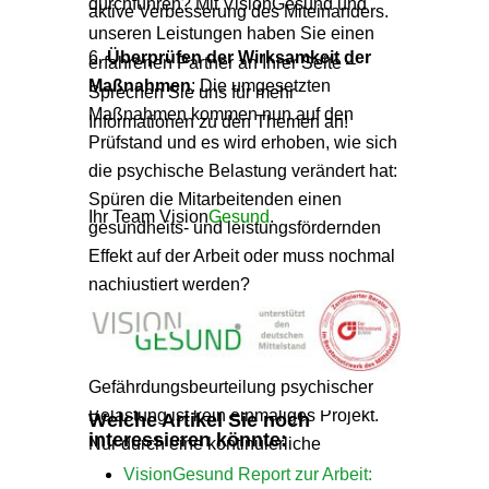
durchführen? Mit VisionGesund und
aktive Verbesserung des Miteinanders.
unseren Leistungen haben Sie einen
Überprüfen der Wirksamkeit der
erfahrenen Partner an Ihrer Seite –
Maßnahmen
: Die umgesetzten
Sprechen Sie uns für mehr
Maßnahmen kommen nun auf den
Informationen zu den Themen an!
Prüfstand und es wird erhoben, wie sich
die psychische Belastung verändert hat:
Spüren die Mitarbeitenden einen
Ihr Team Vision
Gesund
.
gesundheits- und leistungsfördernden
Effekt auf der Arbeit oder muss nochmal
nachjustiert werden?
Fortschreiben der
Gefährdungsbeurteilung
: Eine
Gefährdungsbeurteilung psychischer
Belastung ist kein einmaliges Projekt.
Welche Artikel Sie noch
interessieren könnte:
Nur durch eine kontinuierliche
Überprüfung und gegebenenfalls eine
VisionGesund Report zur Arbeit: