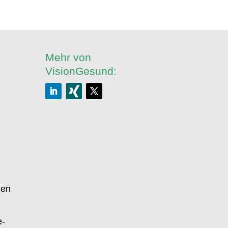
Mehr von
VisionGesund:
gen
e-