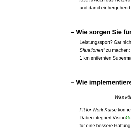
und damit einhergehend 
– Wie sorgen Sie f
Leistungssport? Gar nich
Situationen“
zu machen; 
1 km entfernten Superma
– Wie implementier
Was kön
Fit for Work Kurse
können
Dabei integriert Vision
G
für eine bessere Haltun