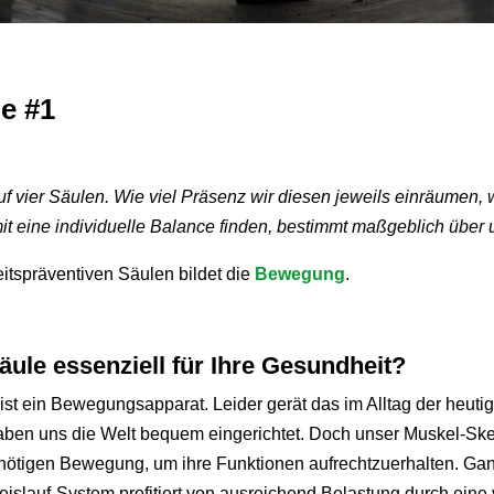
e #1
 vier Säulen. Wie viel Präsenz wir diesen jeweils einräumen, wi
it eine individuelle Balance finden, bestimmt maßgeblich über
itspräventiven Säulen bildet die
Bewegung
.
äule essenziell für Ihre Gesundheit?
st ein Bewegungsapparat. Leider gerät das im Alltag der heutige
aben uns die Welt bequem eingerichtet. Doch unser Muskel-Ske
nötigen Bewegung, um ihre Funktionen aufrechtzuerhalten. Ga
islauf-System profitiert von ausreichend Belastung durch eine