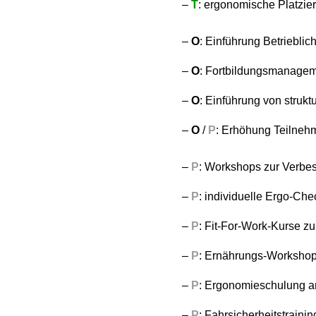
–
T
: ergonomische Platzier
–
O
: Einführung Betriebl
–
O
: Fortbildungsmanagem
–
O
: Einführung von strukt
–
O
/
P
: Erhöhung Teilneh
–
P
: Workshops zur Verbe
–
P
: individuelle Ergo-Che
–
P
: Fit-For-Work-Kurse 
–
P
: Ernährungs-Workshops
–
P
: Ergonomieschulung am
–
P
: Fahrsicherheitstraini