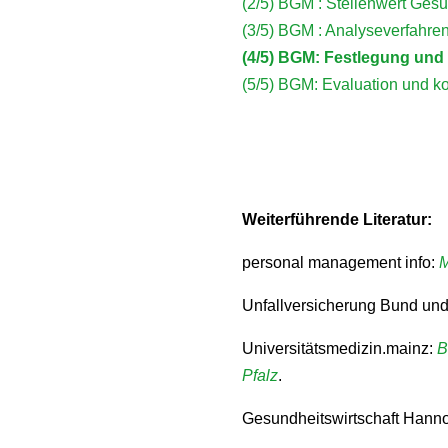
(2/5) BGM : Stellenwert Ges
(3/5) BGM : Analyseverfahre
(4/5) BGM: Festlegung un
(5/5) BGM: Evaluation und k
Weiterführende Literatur:
personal management info:
M
Unfallversicherung Bund un
Universitätsmedizin.mainz:
B
Pfalz
.
Gesundheitswirtschaft Hann