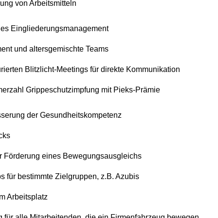
ung von Arbeitsmitteln
iches Eingliederungsmanagement
ent und altersgemischte Teams
urierten Blitzlicht-Meetings für direkte Kommunikation
merzahl Grippeschutzimpfung mit Pieks-Prämie
sserung der Gesundheitskompetenz
cks
zur Förderung eines Bewegungsausgleichs
 für bestimmte Zielgruppen, z.B. Azubis
 Arbeitsplatz
ng für alle Mitarbeitenden, die ein Firmenfahrzeug bewegen