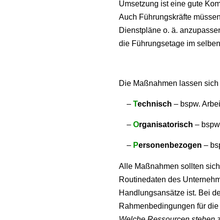
Umsetzung ist eine gute Kom
Auch Führungskräfte müssen 
Dienstpläne o. ä. anzupasse
die Führungsetage im selben 
Die Maßnahmen lassen sich
–
T
echnisch
– bspw. Arbei
–
O
rganisatorisch
– bspw
–
P
ersonenbezogen
– bs
Alle Maßnahmen sollten sich
Routinedaten des Unternehmen
Handlungsansätze ist. Bei
Rahmenbedingungen für die
Welche Ressourcen stehen zur