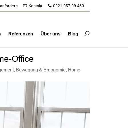
 anfordern
Kontakt
0221 957 99 430
n
Referenzen
Über uns
Blog
me-Office
agement
,
Bewegung & Ergonomie
,
Home-