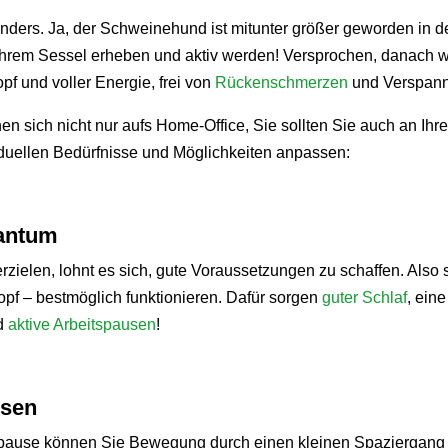
 anders. Ja, der Schweinehund ist mitunter größer geworden in 
 Ihrem Sessel erheben und aktiv werden! Versprochen, danach we
pf und voller Energie, frei von
Rückenschmerzen
und Verspann
n sich nicht nur aufs Home-Office, Sie sollten Sie auch an Ihre
viduellen Bedürfnisse und Möglichkeiten anpassen:
uantum
zielen, lohnt es sich, gute Voraussetzungen zu schaffen. Also s
opf – bestmöglich funktionieren. Dafür sorgen
guter Schlaf
, ein
d
aktive Arbeitspausen
!
usen
gspause können Sie Bewegung durch einen kleinen Spaziergang i