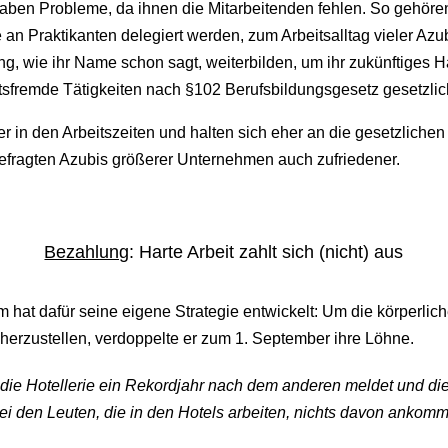
haben Probleme, da ihnen die Mitarbeitenden fehlen. So gehöre
e an Praktikanten delegiert werden, zum Arbeitsalltag vieler Azub
ng, wie ihr Name schon sagt, weiterbilden, um ihr zukünftiges 
sfremde Tätigkeiten nach §102 Berufsbildungsgesetz gesetzlic
er in den Arbeitszeiten und halten sich eher an die gesetzliche
fragten Azubis größerer Unternehmen auch zufriedener.
Bezahlung
: Harte Arbeit zahlt sich (nicht) aus
hat dafür seine eigene Strategie entwickelt: Um die körperlic
herzustellen, verdoppelte er zum 1. September ihre Löhne.
s die Hotellerie ein Rekordjahr nach dem anderen meldet und d
i den Leuten, die in den Hotels arbeiten, nichts davon ankommt