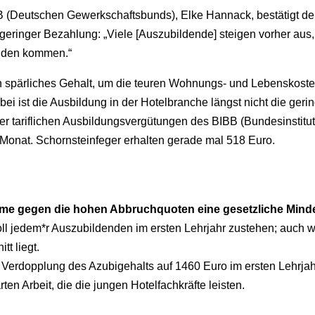
B (Deutschen Gewerkschaftsbunds), Elke Hannack, bestätigt 
ringer Bezahlung: „Viele [Auszubildende] steigen vorher aus, 
unden kommen.“
in spärliches Gehalt, um die teuren Wohnungs- und Lebenskoste
i ist die Ausbildung in der Hotelbranche längst nicht die gerin
r tariflichen Ausbildungsvergütungen des BIBB (Bundesinstitut f
 Monat. Schornsteinfeger erhalten gerade mal 518 Euro.
e gegen die hohen Abbruchquoten eine gesetzliche Minde
oll jedem*r Auszubildenden im ersten Lehrjahr zustehen; auch
tt liegt.
Verdopplung des Azubigehalts auf 1460 Euro im ersten Lehrja
en Arbeit, die die jungen Hotelfachkräfte leisten.