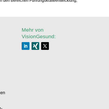
e in den Bereichen Führungskräfteentwicklung,
Mehr von
VisionGesund:
gen
e-