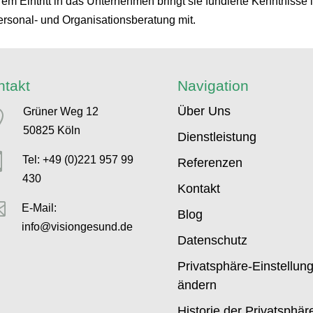
rem Eintritt in das Unternehmen bringt sie fundierte Kenntniss
sonal- und Organisationsberatung mit.
ntakt
Navigation
Über Uns
Grüner Weg 12

50825 Köln
Dienstleistung

Tel: +49 (0)221 957 99
Referenzen
430
Kontakt

E-Mail:
Blog
info@visiongesund.de
Datenschutz
Privatsphäre-Einstellun
ändern
Historie der Privatsphär