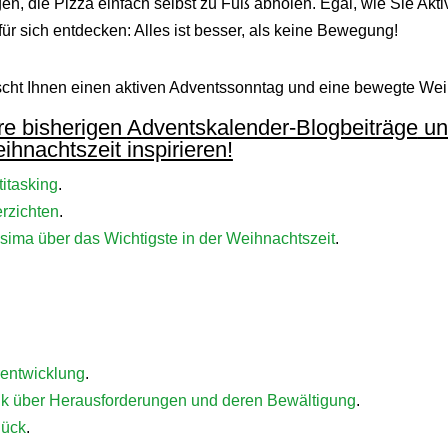
en, die Pizza einfach selbst zu Fuß abholen. Egal, wie Sie Aktivi
für sich entdecken: Alles ist besser, als keine Bewegung!
ht Ihnen einen aktiven Adventssonntag und eine bewegte Wei
re bisherigen
Adventskalender-Blogbeiträge
und
ihnachtszeit inspirieren!
titasking
.
erzichten
.
ima über das Wichtigste in der Weihnachtszeit
.
rentwicklung
.
k über Herausforderungen und deren Bewältigung
.
lück
.