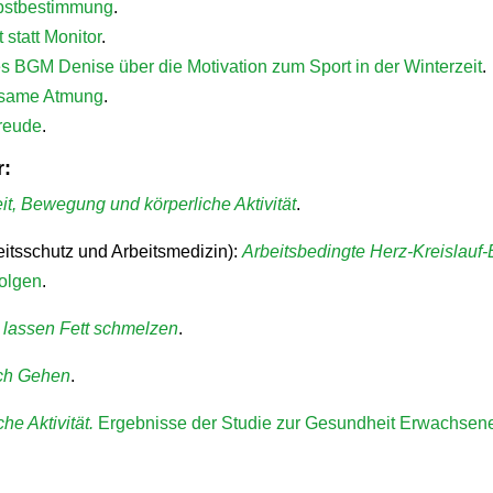
lbstbestimmung
.
 statt Monitor
.
es BGM Denise über die Motivation zum Sport in der Winterzeit
.
tsame Atmung
.
reude
.
r:
t, Bewegung und körperliche Aktivität
.
itsschutz und Arbeitsmedizin):
Arbeitsbedingte Herz-Kreislauf
olgen
.
g lassen Fett schmelzen
.
ch Gehen
.
he Aktivität.
Ergebnisse der Studie zur Gesundheit Erwachsen