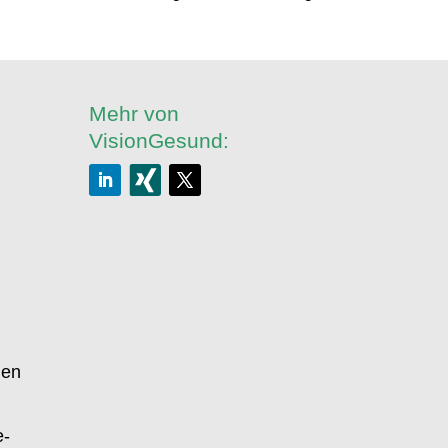
Mehr von
VisionGesund:
gen
e-