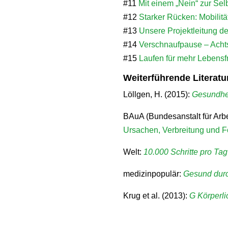
#11
Mit einem „Nein“ zur Se
#12
Starker Rücken: Mobilität
#13
Unsere Projektleitung d
#14
Verschnaufpause – Ach
#15
Laufen für mehr Lebensf
Weiterführende Literatu
Löllgen, H. (2015):
Gesundhei
BAuA (Bundesanstalt für Arbe
Ursachen, Verbreitung und F
Welt:
10.000 Schritte pro Ta
medizinpopulär:
Gesund dur
Krug et al. (2013):
G Körperlic