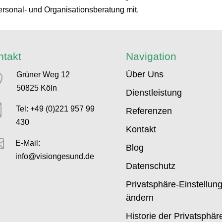
sonal- und Organisationsberatung mit.
ntakt
Navigation
Über Uns
Grüner Weg 12

50825 Köln
Dienstleistung

Tel: +49 (0)221 957 99
Referenzen
430
Kontakt

E-Mail:
Blog
info@visiongesund.de
Datenschutz
Privatsphäre-Einstellun
ändern
Historie der Privatsphär