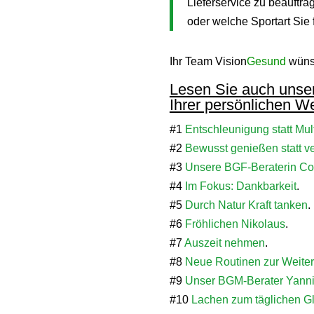
Lieferservice zu beauftrag
oder welche Sportart Sie 
Ihr Team Vision
Gesund
wünsc
Lesen Sie auch unse
Ihrer persönlichen We
#1
Entschleunigung statt Mul
#2
Bewusst genießen statt v
#3
Unsere BGF-Beraterin Cos
#4
Im Fokus: Dankbarkeit
.
#5
Durch Natur Kraft tanken
.
#6
Fröhlichen Nikolaus
.
#7
Auszeit nehmen
.
#8
Neue Routinen zur Weite
#9
Unser BGM-Berater Yanni
#10
Lachen zum täglichen G